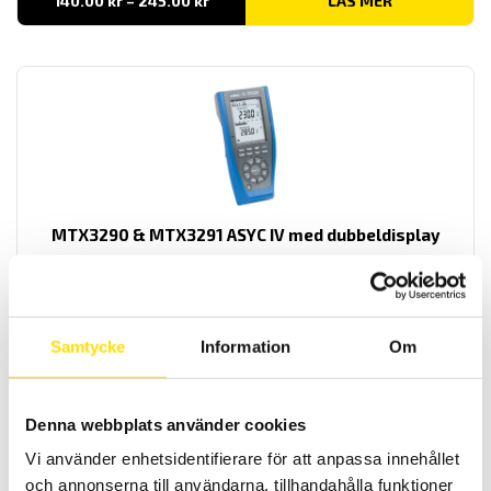
140.00
kr
–
245.00
kr
LÄS MER
140.00 kr
till
245.00 kr
MTX3290 & MTX3291 ASYC IV med dubbeldisplay
MTX är en AC+DC TRMS mätande samt IP67 vattentät
multimeterserie med dubbeldisplay och lägsta mätosäkerhet. Med
lågimpedansområde på spänning.
Prisintervall:
4,295.00
kr
–
5,995.00
kr
LÄS MER
Samtycke
Information
Om
4,295.00 kr
till
5,995.00 kr
Denna webbplats använder cookies
Vi använder enhetsidentifierare för att anpassa innehållet
och annonserna till användarna, tillhandahålla funktioner