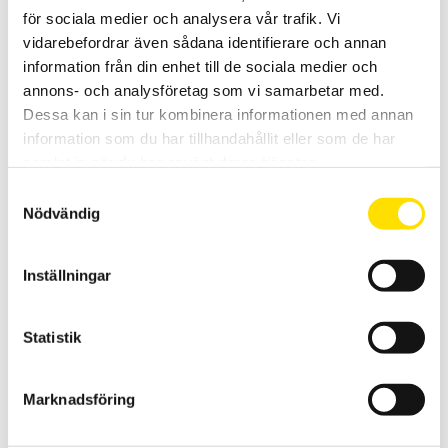
för sociala medier och analysera vår trafik. Vi
vidarebefordrar även sådana identifierare och annan
information från din enhet till de sociala medier och
Säkring till MTX & CA5292-93 multimetrar
annons- och analysföretag som vi samarbetar med.
Säkringar till Chauvin-Arnoux CA5292 & CA5293, Metrix
Dessa kan i sin tur kombinera informationen med annan
multimeterserie MTX samt Multimetrix MMX
information som du har tillhandahållit eller som de har
samlat in när du har använt deras tjänster.
Prisintervall:
1,020.00
kr
–
1,045.00
kr
LÄS MER
Samtyckesval
1,020.00 kr
Nödvändig
till
1,045.00 kr
Inställningar
Statistik
Marknadsföring
Tillbehör till mätinstrument, MultiFix & Magnetfix
Multifix och Magnetfix är magneter för enkel upphängning av
mätinstrument och väskor överallt!