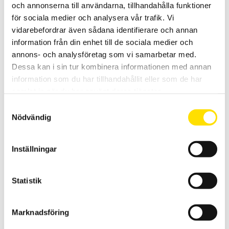
och annonserna till användarna, tillhandahålla funktioner
för sociala medier och analysera vår trafik. Vi
vidarebefordrar även sådana identifierare och annan
information från din enhet till de sociala medier och
annons- och analysföretag som vi samarbetar med.
Väskor för multimeterserie MTX
Dessa kan i sin tur kombinera informationen med annan
Väskor för Metrix MTX3290, MTX3291 samt MTX3297Ex
information som du har tillhandahållit eller som de har
multimeterserie.
samlat in när du har använt deras tjänster.
505.00
kr
LÄS MER
Samtyckesval
Nödvändig
Inställningar
Statistik
Säkring till MTX & CA5292-93 multimetrar
Marknadsföring
Säkringar till Chauvin-Arnoux CA5292 & CA5293, Metrix