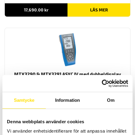
17,690.00
kr
LÄS MER
MTX3290 & MTX3291 ASYC IV med dubbeldisplay
MTX är en AC+DC TRMS mätande samt IP67 vattentät
multimeterserie med dubbeldisplay och lägsta mätosäkerhet. Med
lågimpedansområde på spänning.
Samtycke
Information
Om
Prisintervall:
4,295.00
kr
–
5,995.00
kr
LÄS MER
4,295.00 kr
till
5,995.00 kr
Denna webbplats använder cookies
Vi använder enhetsidentifierare för att anpassa innehållet