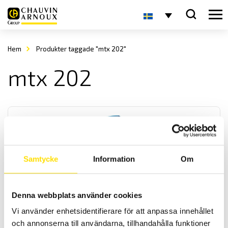
Hem
Produkter taggade "mtx 202"
mtx 202
Samtycke
Information
Om
MTX202, MTX203 & MTX 204 Digitala multimetrar
Denna webbplats använder cookies
Mångsidiga multimetrar med inbyggd ficklampa och IP54 kapsling
för användning i temperaturområdet -20…+55°C. Modell MTX204 är
Vi använder enhetsidentifierare för att anpassa innehållet
AC+DC TRMS, alla dessa modeller har valbart lågimpedansområde
och annonserna till användarna, tillhandahålla funktioner
på spänning.