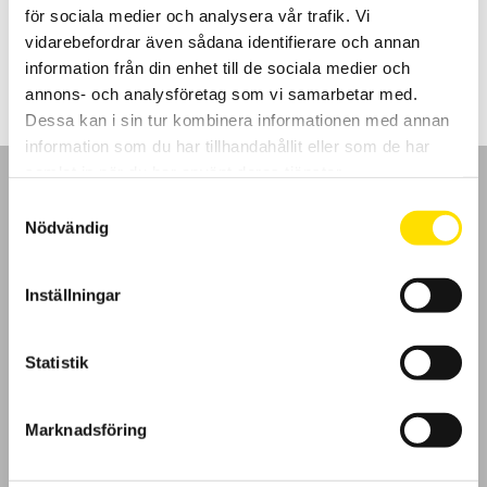
för sociala medier och analysera vår trafik. Vi
Prisintervall:
1,950.00
kr
–
2,990.00
kr
LÄS MER
vidarebefordrar även sådana identifierare och annan
1,950.00 kr
till
information från din enhet till de sociala medier och
2,990.00 kr
annons- och analysföretag som vi samarbetar med.
Dessa kan i sin tur kombinera informationen med annan
information som du har tillhandahållit eller som de har
samlat in när du har använt deras tjänster.
Samtyckesval
Nödvändig
GDPR
Inställningar
Köpvillkor
Statistik
Cookies
Marknadsföring
Klagomål