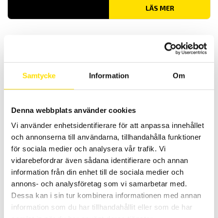
LÄS MER
Samtycke
Information
Om
Denna webbplats använder cookies
Kalibrering av momentnycklar enligt ISO 6789:2003
Vi använder enhetsidentifierare för att anpassa innehållet
Kalibrering av momentnycklar upp till 1000 N.m enligt ISO
6789:2003
och annonserna till användarna, tillhandahålla funktioner
för sociala medier och analysera vår trafik. Vi
LÄS MER
vidarebefordrar även sådana identifierare och annan
information från din enhet till de sociala medier och
annons- och analysföretag som vi samarbetar med.
Dessa kan i sin tur kombinera informationen med annan
information som du har tillhandahållit eller som de har