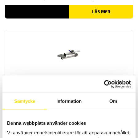
LÄS MER
Alluris provställ TTT-920 0 till 50 Nm för
momentnycklar
Alluris TTT-920C5 är ett horisontellt provställ för momentnycklar
Samtycke
Information
Om
LÄS MER
Denna webbplats använder cookies
Vi använder enhetsidentifierare för att anpassa innehållet