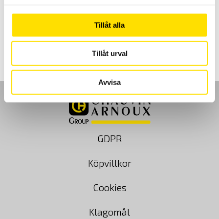
kapaciteter [0-15N.m ... 2- 50N.m .... 5-120N.m ... 10-350N.m ... 20 -
600 N.m ]
Tillåt alla
Prisintervall:
2,800.00
kr
–
3,500.00
kr
LÄS MER
2,800.00 kr
till
3,500.00 kr
Tillåt urval
Avvisa
GDPR
Köpvillkor
Cookies
Klagomål