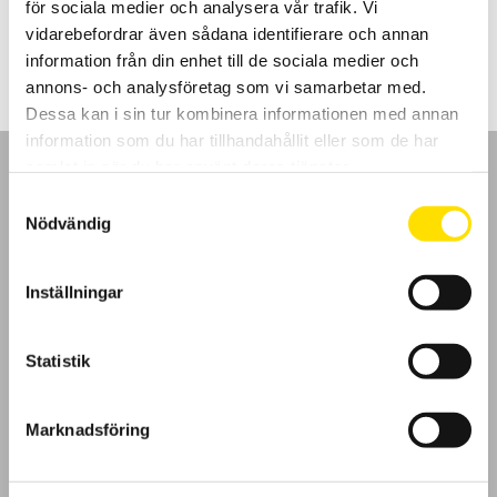
för sociala medier och analysera vår trafik. Vi
Prisintervall:
2,440.00
kr
–
3,495.00
kr
LÄS MER
2,440.00 kr
vidarebefordrar även sådana identifierare och annan
till
information från din enhet till de sociala medier och
3,495.00 kr
annons- och analysföretag som vi samarbetar med.
Dessa kan i sin tur kombinera informationen med annan
information som du har tillhandahållit eller som de har
samlat in när du har använt deras tjänster.
Samtyckesval
Nödvändig
GDPR
Inställningar
Köpvillkor
Statistik
Cookies
Klagomål
Marknadsföring
Kundundersökning