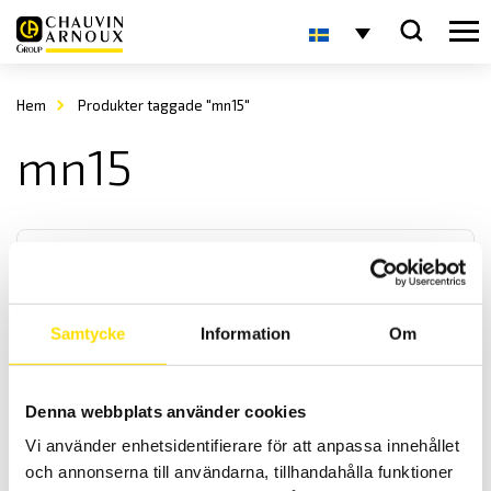
Hem
Produkter taggade "mn15"
mn15
Samtycke
Information
Om
Strömtång typ MN modell MN14 till MN60
Denna webbplats använder cookies
Dessa ergonomiska minitänger är anpassade för mätningar på
Vi använder enhetsidentifierare för att anpassa innehållet
strömmar från 0,1 A till 240 A AC med 20 mm maximal
ledardiameter.
och annonserna till användarna, tillhandahålla funktioner