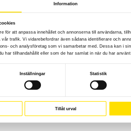
Information
Prisintervall:
1,735.00
kr
–
2,090.00
kr
LÄS MER
1,735.00 kr
till
cookies
2,090.00 kr
e för att anpassa innehållet och annonserna till användarna, tillh
vår trafik. Vi vidarebefordrar även sådana identifierare och anna
nnons- och analysföretag som vi samarbetar med. Dessa kan i sin
har tillhandahållit eller som de har samlat in när du har använt 
Inställningar
Statistik
Tillåt urval