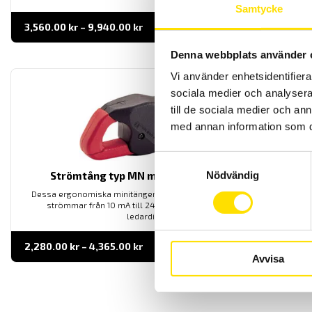
Samtycke
Prisintervall:
3,560.00
kr
–
9,940.00
kr
LÄS MER
3,560.00 kr
till
Denna webbplats använder 
9,940.00 kr
Vi använder enhetsidentifierar
sociala medier och analysera 
till de sociala medier och a
med annan information som du 
Samtyckesval
Nödvändig
Strömtång typ MN modell MN71 till MN89
Dessa ergonomiska minitänger är anpassade för mätningar på
strömmar från 10 mA till 240 A AC med 20 mm maximal
ledardiameter.
Prisintervall:
2,280.00
kr
–
4,365.00
kr
LÄS MER
2,280.00 kr
Avvisa
till
4,365.00 kr