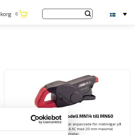
ukorg
0
Strömtång typ MN modell MN14 till MN60
Dessa ergonomiska minitänger är anpassade för mätningar på
strömmar från 0,1 A till 240 A AC med 20 mm maximal
ledardiameter.