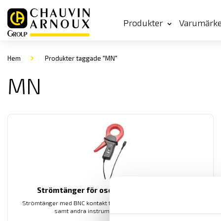
Produkter
Varumärk
Hem
Produkter taggade "MN"
MN
Strömtänger för oscilloskop AC med BNC
Strömtänger med BNC kontakt för inkopppling till oscillosokop
samt andra instrument med BNC ingång.