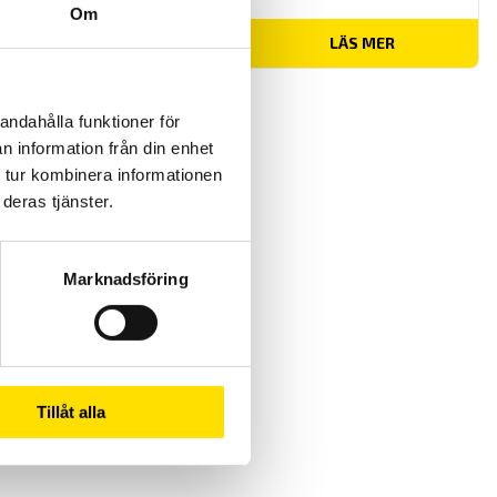
Om
Prisintervall:
2,440.00
kr
–
3,495.00
kr
LÄS MER
2,440.00 kr
till
3,495.00 kr
andahålla funktioner för
n information från din enhet
 tur kombinera informationen
deras tjänster.
Marknadsföring
Tillåt alla