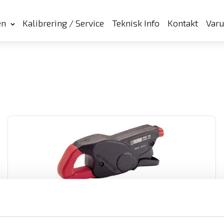
en
Kalibrering / Service
Teknisk Info
Kontakt
Var
Strömtång typ MN modell MN08 till MN13
Dessa ergonomiskt utformade tänger är anpassade för
mätningar på strömmar från 0,5 A till 240 A AC med 20 mm
maximal ledardiameter.