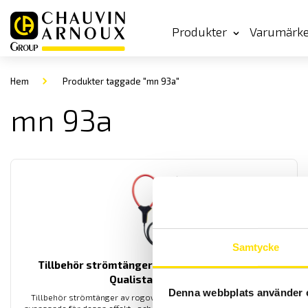
Produkter
Varumärk
Hem
Produkter taggade "mn 93a"
mn 93a
Samtycke
Tillbehör strömtänger MiniFlex & AmpFlex till
Qualistar och PEL
Denna webbplats använder 
Tillbehör strömtänger av rogowskityp med anslutningskontakt