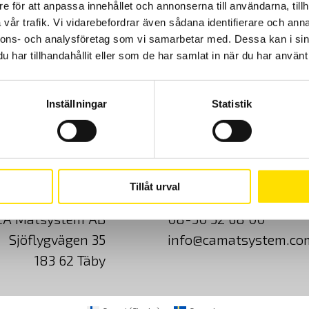
dessa effekt- och energianalysatorer från Chauvin-Arnoux: PEL51,
e för att anpassa innehållet och annonserna till användarna, tillh
PEL52, PEL102, PEL103, PEL104, PEL105, PEL106, PEL112, PEL113, PEL115,
vår trafik. Vi vidarebefordrar även sådana identifierare och anna
CA8220, CA8331, CA8333, CA8334, CA8335, CA8336, CA83435.
nnons- och analysföretag som vi samarbetar med. Dessa kan i sin
Prisintervall:
2,420.00
kr
–
26,930.00
kr
LÄS MER
har tillhandahållit eller som de har samlat in när du har använt 
2,420.00 kr
till
26,930.00 kr
Inställningar
Statistik
Cookies
Klagomål
Kundundersökni
Tillåt urval
CA Mätsystem AB
08-50 52 68 00
Sjöflygvägen 35
info@camatsystem.co
183 62 Täby