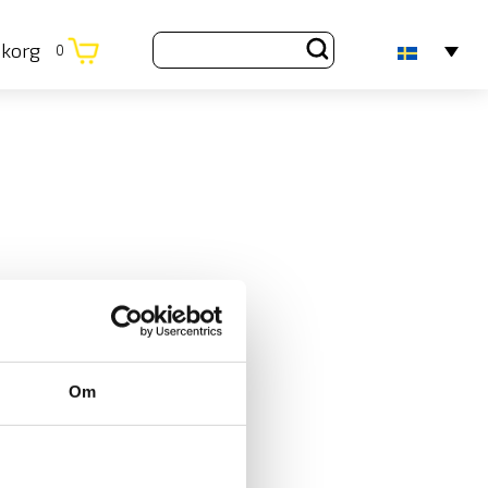
ukorg
0
Om