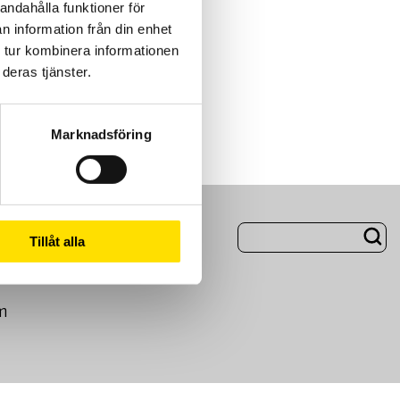
andahålla funktioner för
n information från din enhet
 tur kombinera informationen
deras tjänster.
Marknadsföring
ng
Om Oss
Tillåt alla
m