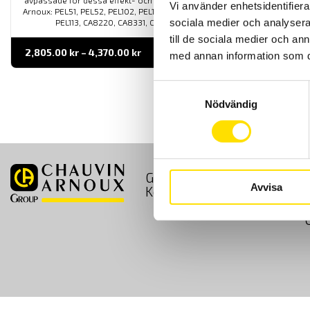
avpassade för dessa effekt- och energianalysatorer från Chauvin-
Vi använder enhetsidentifierar
Arnoux: PEL51, PEL52, PEL102, PEL103, PEL104, PEL105, PEL106, PEL112,
sociala medier och analysera 
PEL113, CA8220, CA8331, CA8333, CA8336, CA83435.
till de sociala medier och a
Prisintervall:
2,805.00
kr
–
4,370.00
kr
LÄS MER
med annan information som du 
2,805.00 kr
till
4,370.00 kr
Samtyckesval
Nödvändig
GDPR
Köpvillkor
Avvisa
Kontakt