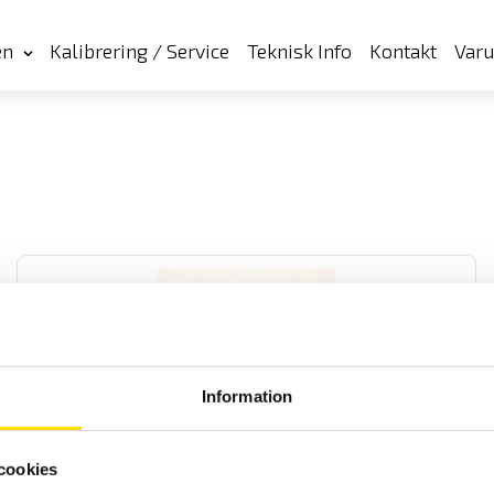
en
Kalibrering / Service
Teknisk Info
Kontakt
Var
Information
Tillbehör strömtänger fasta modeller till Qualistar
och PEL
cookies
Tillbehör strömtänger med anslutningskontakt avpassade för