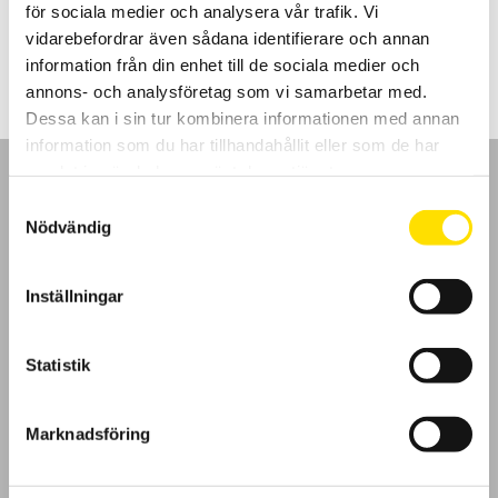
för sociala medier och analysera vår trafik. Vi
Prisintervall:
1,020.00
kr
–
1,045.00
kr
LÄS MER
vidarebefordrar även sådana identifierare och annan
1,020.00 kr
till
information från din enhet till de sociala medier och
1,045.00 kr
annons- och analysföretag som vi samarbetar med.
Dessa kan i sin tur kombinera informationen med annan
information som du har tillhandahållit eller som de har
samlat in när du har använt deras tjänster.
Samtyckesval
Nödvändig
GDPR
Inställningar
Köpvillkor
Statistik
Cookies
Klagomål
Marknadsföring
Kundundersökning