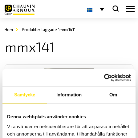
Hem
Produkter taggade "mmx141"
mmx141
Samtycke
Information
Om
Säkring till MTX & CA5292-93 multimetrar
Denna webbplats använder cookies
Säkringar till Chauvin-Arnoux CA5292 & CA5293, Metrix
multimeterserie MTX samt Multimetrix MMX
Vi använder enhetsidentifierare för att anpassa innehållet
och annonserna till användarna, tillhandahålla funktioner