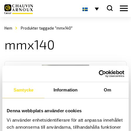
Hem
Produkter taggade "mmx140"
mmx140
Samtycke
Information
Om
Säkring till MTX & CA5292-93 multimetrar
Denna webbplats använder cookies
Säkringar till Chauvin-Arnoux CA5292 & CA5293, Metrix
multimeterserie MTX samt Multimetrix MMX
Vi använder enhetsidentifierare för att anpassa innehållet
och annonserna till användarna, tillhandahålla funktioner