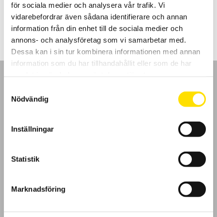
för sociala medier och analysera vår trafik. Vi
Prisintervall:
1,020.00
kr
–
1,045.00
kr
LÄS MER
vidarebefordrar även sådana identifierare och annan
1,020.00 kr
till
information från din enhet till de sociala medier och
1,045.00 kr
annons- och analysföretag som vi samarbetar med.
Dessa kan i sin tur kombinera informationen med annan
information som du har tillhandahållit eller som de har
samlat in när du har använt deras tjänster.
Samtyckesval
Nödvändig
GDPR
Inställningar
Köpvillkor
Statistik
Cookies
Klagomål
Marknadsföring
Kundundersökning