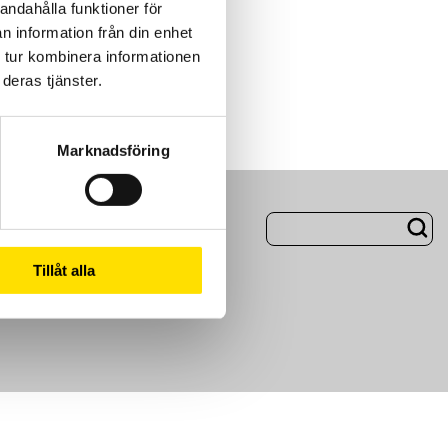
andahålla funktioner för
n information från din enhet
 tur kombinera informationen
deras tjänster.
Marknadsföring
ng
Om Oss
Tillåt alla
m