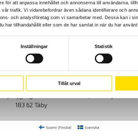
e för att anpassa innehållet och annonserna till användarna, tillh
vår trafik. Vi vidarebefordrar även sådana identifierare och anna
nnons- och analysföretag som vi samarbetar med. Dessa kan i sin
har tillhandahållit eller som de har samlat in när du har använt 
Inställningar
Statistik
Cookies
Klagomål
Kundundersökni
Tillåt urval
CA Mätsystem AB
08-50 52 68 00
Sjöflygvägen 35
info@camatsystem.co
183 62 Täby
Suomi
(
Finska
)
Svenska