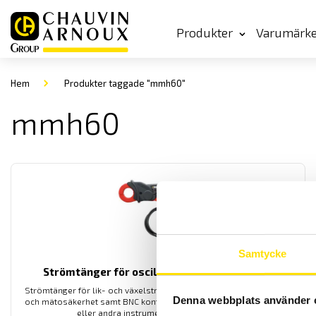
Produkter
Varumärk
Hem
Produkter taggade "mmh60"
mmh60
Samtycke
Strömtänger för oscilloskop AC/DC med BNC
Strömtänger för lik- och växelströmsmätning med hög bandbredd
Denna webbplats använder 
och mätosäkerhet samt BNC kontakt för inkoppling till oscilloskop
eller andra instrument med BNC-ingång.