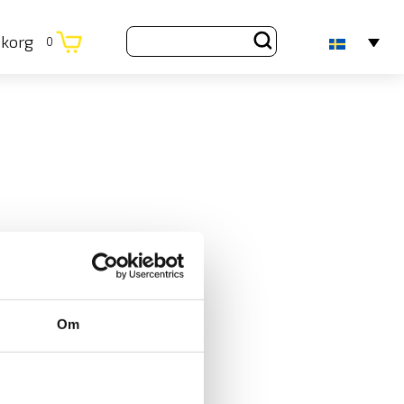
ukorg
0
Om