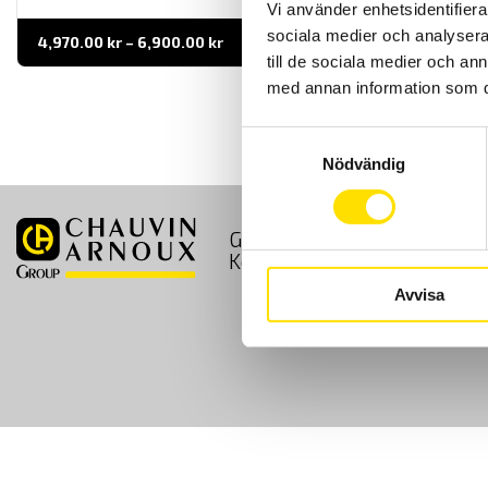
Vi använder enhetsidentifierar
sociala medier och analysera 
Prisintervall:
4,970.00
kr
–
6,900.00
kr
LÄS MER
4,970.00 kr
till de sociala medier och a
till
6,900.00 kr
med annan information som du 
Samtyckesval
Nödvändig
GDPR
Köpvillkor
Kontakt
Avvisa