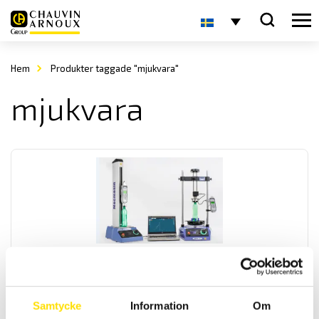
Hem
Produkter taggade "mjukvara"
mjukvara
Uppgradering av Mecmesin VectorPro mjukvara
VectorPro™ Lite för mätvärdesinsamling från Mecmesin instrument
Samtycke
Information
Om
LÄS MER