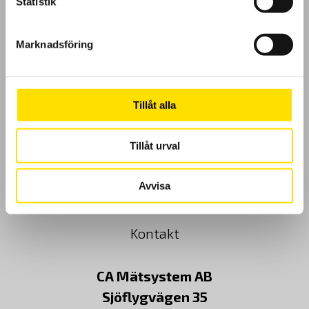
Statistik
GDPR
Marknadsföring
Köpvillkor
Cookies
Tillåt alla
Klagomål
Tillåt urval
Kundundersökning
Avvisa
Om Oss
Kontakt
CA Mätsystem AB
Sjöflygvägen 35