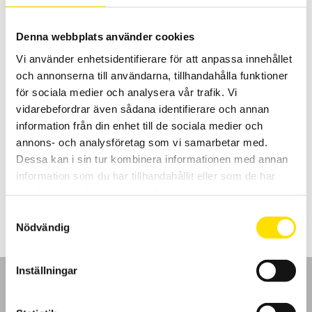
Denna webbplats använder cookies
Vi använder enhetsidentifierare för att anpassa innehållet
och annonserna till användarna, tillhandahålla funktioner
för sociala medier och analysera vår trafik. Vi
vidarebefordrar även sådana identifierare och annan
information från din enhet till de sociala medier och
Mecmesin VectorPro Lite mjukvara
annons- och analysföretag som vi samarbetar med.
VectorPro™ Lite för mätvärdesinsamling från Mecmesin instrument
Dessa kan i sin tur kombinera informationen med annan
information som du har tillhandahållit eller som de har
LÄS MER
samlat in när du har använt deras tjänster.
Samtyckesval
Nödvändig
Inställningar