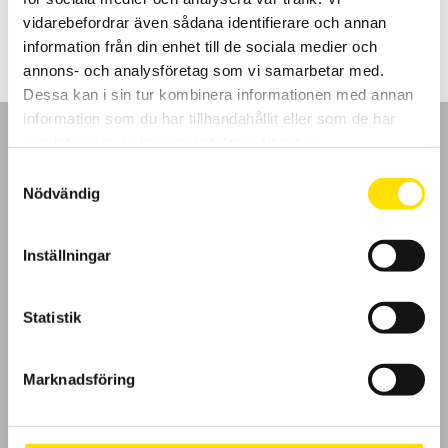
2,790.00
kr
–
2,995.00
kr
LÄS MER
2,790.00 kr
vidarebefordrar även sådana identifierare och annan
till
2,995.00 kr
information från din enhet till de sociala medier och
annons- och analysföretag som vi samarbetar med.
Dessa kan i sin tur kombinera informationen med annan
information som du har tillhandahållit eller som de har
samlat in när du har använt deras tjänster.
Samtyckesval
Nödvändig
GDPR
Inställningar
Köpvillkor
Cookies
Statistik
Klagomål
Marknadsföring
Kundundersökning