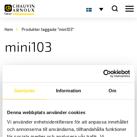
Hem
Produkter taggade "mini103"
mini103
Samtycke
Information
Om
Strömtång typ MINI 102 & 103
Denna webbplats använder cookies
MINI 102 & 103 är RMS växelströmstänger med mycket hög
Vi använder enhetsidentifierare för att anpassa innehållet
noggrannhet och liten fasvridning för strömmar upp till 350 A AC.
och annonserna till användarna, tillhandahålla funktioner
för sociala medier och analysera vår trafik. Vi
Prisintervall: