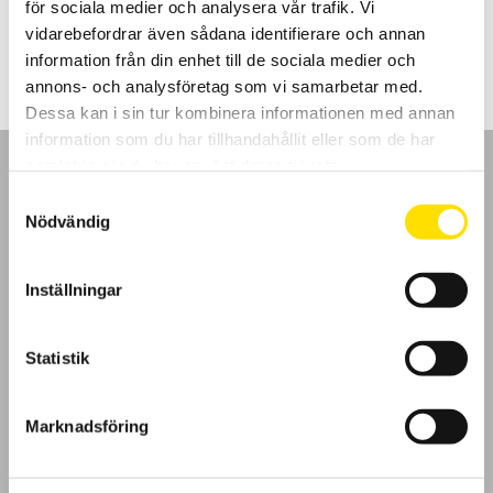
för sociala medier och analysera vår trafik. Vi
LÄS MER
vidarebefordrar även sådana identifierare och annan
information från din enhet till de sociala medier och
annons- och analysföretag som vi samarbetar med.
Dessa kan i sin tur kombinera informationen med annan
information som du har tillhandahållit eller som de har
samlat in när du har använt deras tjänster.
Samtyckesval
Nödvändig
GDPR
Inställningar
Köpvillkor
Statistik
Cookies
Klagomål
Marknadsföring
Kundundersökning