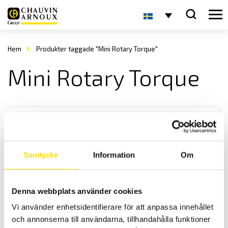
Hem
Produkter taggade "Mini Rotary Torque"
Mini Rotary Torque
Samtycke
Information
Om
Mecmesin Mini Rotary Torque momentgivare
Denna webbplats använder cookies
Roterande vridmomentgivare från Mecmesin med kapacitet från 50
Vi använder enhetsidentifierare för att anpassa innehållet
mN.m till 1 N.m., används med SMART-kontakt för anslutning till AFG
och AFTI
och annonserna till användarna, tillhandahålla funktioner