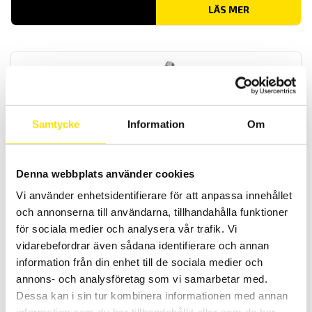
LÄS MER
Samtycke
Information
Om
Dykrör
Denna webbplats använder cookies
Dykrör/Skyddsrör till så väl termoelement som motståndsgivare.
Hör av dig gällande just ditt behov
Vi använder enhetsidentifierare för att anpassa innehållet
och annonserna till användarna, tillhandahålla funktioner
LÄS MER
för sociala medier och analysera vår trafik. Vi
vidarebefordrar även sådana identifierare och annan
information från din enhet till de sociala medier och
annons- och analysföretag som vi samarbetar med.
Dessa kan i sin tur kombinera informationen med annan