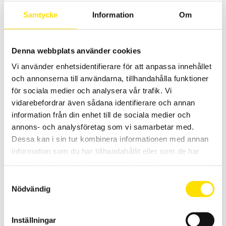
LÄS MER
Samtycke
Information
Om
Denna webbplats använder cookies
Vi använder enhetsidentifierare för att anpassa innehållet
och annonserna till användarna, tillhandahålla funktioner
för sociala medier och analysera vår trafik. Vi
vidarebefordrar även sådana identifierare och annan
Dykrör
information från din enhet till de sociala medier och
annons- och analysföretag som vi samarbetar med.
Dykrör/Skyddsrör till så väl termoelement som motståndsgivare.
Hör av dig gällande just ditt behov
Dessa kan i sin tur kombinera informationen med annan
information som du har tillhandahållit eller som de har
LÄS MER
samlat in när du har använt deras tjänster.
Samtyckesval
Nödvändig
Inställningar