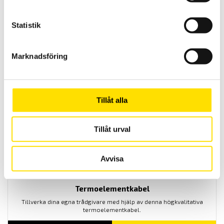
Statistik
Kopparkabel
Förlängningskabel till motståndsgivare. - Passar till tex PT100,
Marknadsföring
PT250, PT500 & PT1000 - Finns för 2-tråd, 3-tråd & 4-trådsgivare
LÄS MER
Tillåt alla
Tillåt urval
Avvisa
Termoelementkabel
Tillverka dina egna trådgivare med hjälp av denna högkvalitativa
termoelementkabel.