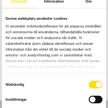
Samtycke
Information
Om
Denna webbplats använder cookies
Vi använder enhetsidentifierare för att anpassa innehållet
och annonserna till användarna, tillhandahålla funktioner
för sociala medier och analysera vår trafik. Vi
vidarebefordrar även sådana identifierare och annan
CA6240 & CA6255 µ-ohm mätare
information från din enhet till de sociala medier och
Noggranna µ-ohm mätare för fält- och industribruk med upp till 0,1
annons- och analysföretag som vi samarbetar med.
µΩ upplösning och 10A kontinuerlig ström. CA6255 har även
Dessa kan i sin tur kombinera informationen med annan
temperaturkompensering med yttre temperaturgivare som
tillbehör.
information som du har tillhandahållit eller som de har
samlat in när du har använt deras tjänster.
Prisintervall:
34,795.00
kr
–
53,150.00
kr
LÄS MER
34,795.00 kr
Samtyckesval
till
Nödvändig
53,150.00 kr
Inställningar