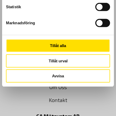
Statistik
GDPR
Marknadsföring
Köpvillkor
Tillåt alla
Cookies
Klagomål
Tillåt urval
Kundundersökning
Avvisa
Om Oss
Kontakt
CA Mätsystem AB