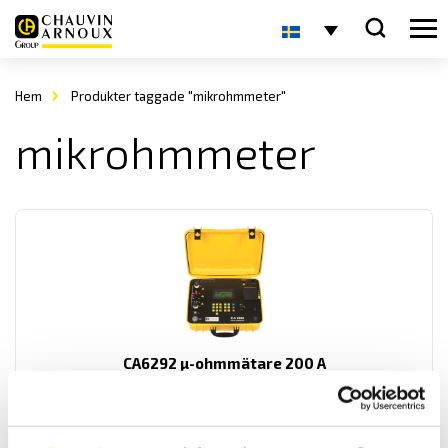
Hem
Produkter taggade "mikrohmmeter"
mikrohmmeter
CA6292 µ-ohmmätare 200 A
200 A µ-ohm mätare för industribruk med upp till 0,1 µΩ upplösning.
130,900.00
kr
LÄS MER