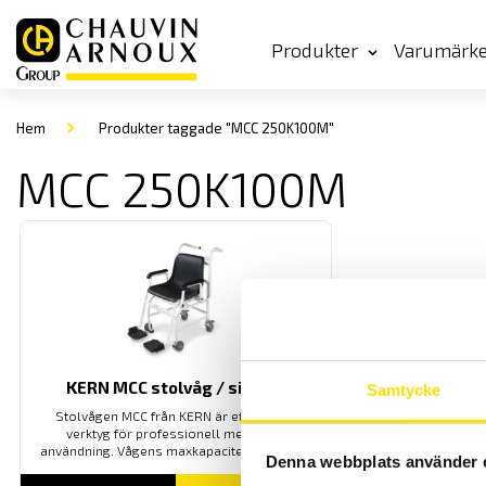
Produkter
Varumärk
Hem
Produkter taggade "MCC 250K100M"
MCC 250K100M
KERN MCC stolvåg / sittvåg
Samtycke
Stolvågen MCC från KERN är ett smidigt
verktyg för professionell medicinsk
användning. Vågens maxkapacitet är 250 kg.
Denna webbplats använder 