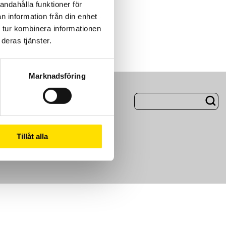
andahålla funktioner för
n information från din enhet
 tur kombinera informationen
deras tjänster.
Marknadsföring
ng
Om Oss
Tillåt alla
m