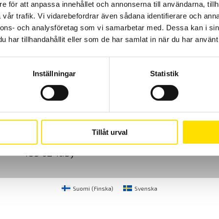
e för att anpassa innehållet och annonserna till användarna, tillh
vår trafik. Vi vidarebefordrar även sådana identifierare och anna
nnons- och analysföretag som vi samarbetar med. Dessa kan i sin
har tillhandahållit eller som de har samlat in när du har använt 
Inställningar
Statistik
Cookies
Klagomål
Kundundersökni
CA Mätsystem AB
08-50 52 68 00
Tillåt urval
Sjöflygvägen 35
info@camatsystem.co
183 62 Täby
Suomi
(
Finska
)
Svenska