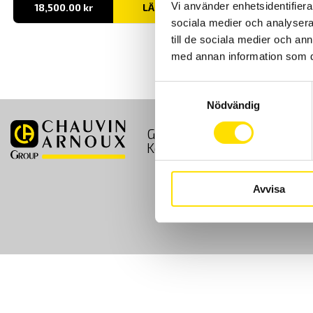
Vi använder enhetsidentifierar
18,500.00
kr
LÄS MER
sociala medier och analysera 
till de sociala medier och a
med annan information som du 
Samtyckesval
Nödvändig
GDPR
Köpvillkor
Kontakt
Avvisa