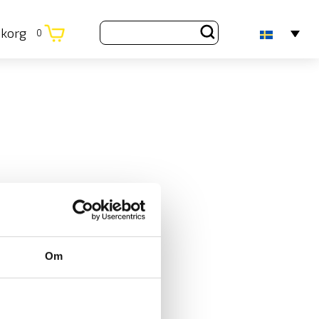
ukorg
0
Om