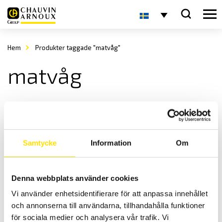
Hem
Produkter taggade "matvåg"
matvåg
Samtycke
Information
Om
Denna webbplats använder cookies
PESOLA Diamantsvåg PJS020, 20gram
Vi använder enhetsidentifierare för att anpassa innehållet
Enkel diamantvåg 20g, från PESOLA
och annonserna till användarna, tillhandahålla funktioner
1,600.00
kr
LÄS MER
för sociala medier och analysera vår trafik. Vi