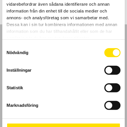
vidarebefordrar även sådana identifierare och annan
information från din enhet till de sociala medier och
annons- och analysföretag som vi samarbetar med.
Dessa kan i sin tur kombinera informationen med annan
information som du har tillhandahållit eller som de har
samlat in när du har använt deras tjänster.
Samtyckesval
Nödvändig
GDPR
Inställningar
Köpvillkor
Cookies
Statistik
Klagomål
Marknadsföring
Kundundersökning