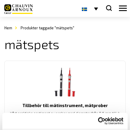
Hem
Produkter taggade "mätspets"
mätspets
Tillbehör till mätinstrument, mätprober
Vårt praktiska sortiment av prober med diameter från 0,6 mm till 4
mm för mätning alla spänningsapplikationer från DIN-system till
bilelektronik. Dessa prober har 4 mm anslutning, med upp till
kategori IV 1000 V säkerhetsklassning enligt IEC 61010 standard.