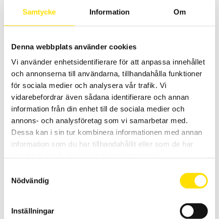
Samtycke
Information
Om
Prisintervall:
160.00
kr
–
535.00
kr
LÄS MER
160.00 kr
till
535.00 kr
Denna webbplats använder cookies
Vi använder enhetsidentifierare för att anpassa innehållet
och annonserna till användarna, tillhandahålla funktioner
för sociala medier och analysera vår trafik. Vi
vidarebefordrar även sådana identifierare och annan
information från din enhet till de sociala medier och
Tillbehör isolationsprovare upp till 1 kV &
annons- och analysföretag som vi samarbetar med.
Installationstestare
Dessa kan i sin tur kombinera informationen med annan
information som du har tillhandahållit eller som de har
Tillbehör för Chauvin-Arnoux handhållna isolationsprovare upp till
1000 V.
samlat in när du har använt deras tjänster.
Samtyckesval
Prisintervall:
125.00
kr
–
3,190.00
kr
LÄS MER
125.00 kr
Nödvändig
till
3,190.00 kr
Inställningar