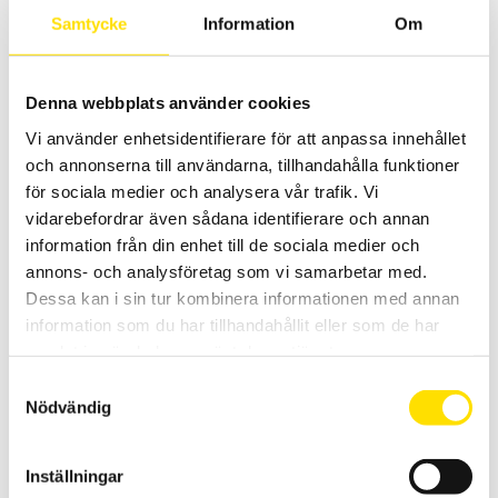
Samtycke
Information
Om
17,690.00
kr
LÄS MER
Denna webbplats använder cookies
Vi använder enhetsidentifierare för att anpassa innehållet
och annonserna till användarna, tillhandahålla funktioner
för sociala medier och analysera vår trafik. Vi
vidarebefordrar även sådana identifierare och annan
information från din enhet till de sociala medier och
annons- och analysföretag som vi samarbetar med.
MTX3290 & MTX3291 ASYC IV med dubbeldisplay
Dessa kan i sin tur kombinera informationen med annan
MTX är en AC+DC TRMS mätande samt IP67 vattentät
multimeterserie med dubbeldisplay och lägsta mätosäkerhet. Med
information som du har tillhandahållit eller som de har
lågimpedansområde på spänning.
samlat in när du har använt deras tjänster.
Samtyckesval
Prisintervall:
4,295.00
kr
–
5,995.00
kr
LÄS MER
4,295.00 kr
Nödvändig
till
5,995.00 kr
Inställningar