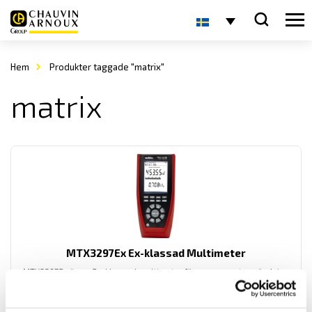
Hem
Produkter taggade "matrix"
matrix
MTX3297Ex Ex-klassad Multimeter
MTX3297Ex är en Ex-klassad multimeter för permanent användning
i Ex zoner. Certifierad enligt Ex och IECEx. MTX3297Ex är en AC+DC
TRMS multimeter med IP67 kapsling samt med dubbeldisplay.
Dessutom har den lågimpedansområde på spänning.