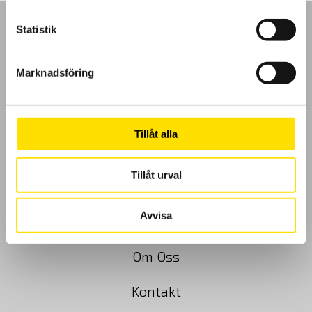
Statistik
Marknadsföring
GDPR
Köpvillkor
Tillåt alla
Cookies
Tillåt urval
Klagomål
Avvisa
Kundundersökning
Om Oss
Kontakt