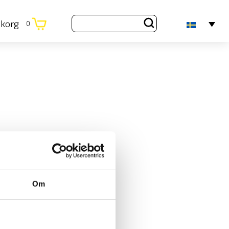
ukorg
0
Om