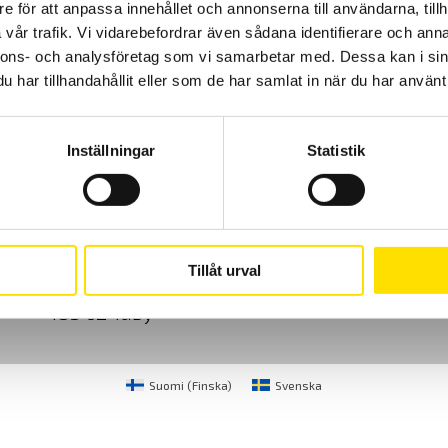
e för att anpassa innehållet och annonserna till användarna, tillh
vår trafik. Vi vidarebefordrar även sådana identifierare och anna
nnons- och analysföretag som vi samarbetar med. Dessa kan i sin
har tillhandahållit eller som de har samlat in när du har använt 
Inställningar
Statistik
Cookies
Klagomål
Kundundersökni
CA Mätsystem AB
08-50 52 68 00
Tillåt urval
Sjöflygvägen 35
info@camatsystem.co
183 62 Täby
Suomi
(
Finska
)
Svenska