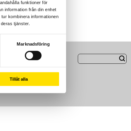
andahålla funktioner för
n information från din enhet
 tur kombinera informationen
deras tjänster.
Marknadsföring
ng
Om Oss
Tillåt alla
m