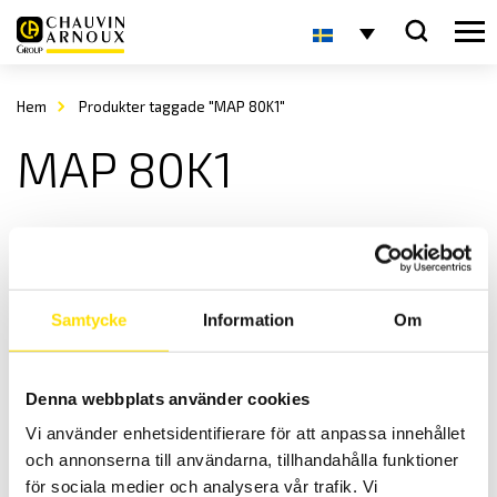
Hem
Produkter taggade "MAP 80K1"
MAP 80K1
Samtycke
Information
Om
Denna webbplats använder cookies
KERN MAP Hand dynamometer
Vi använder enhetsidentifierare för att anpassa innehållet
KERN MAP hand dynamometer för mätning av klämkraft.
och annonserna till användarna, tillhandahålla funktioner
3,150.00
kr
LÄS MER
för sociala medier och analysera vår trafik. Vi