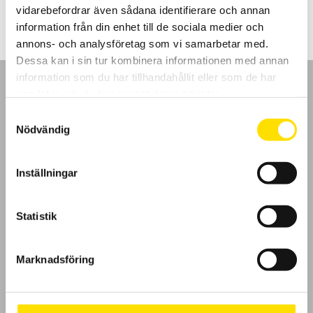
vidarebefordrar även sådana identifierare och annan
information från din enhet till de sociala medier och
annons- och analysföretag som vi samarbetar med.
Dessa kan i sin tur kombinera informationen med annan
information som du har tillhandahållit eller som de har
samlat in när du har använt deras tjänster.
Samtyckesval
Nödvändig
GDPR
Inställningar
Köpvillkor
Cookies
Statistik
Klagomål
Marknadsföring
Kundundersökning