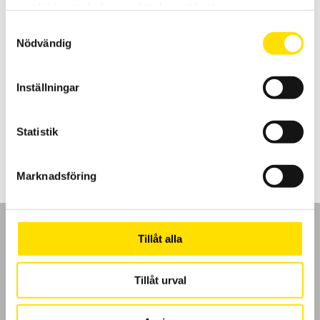
samlat in när du har använt deras tjänster.
Samtyckesval
Nödvändig
Tillbehör till mätinstrument, MultiFix & Magnetfix
Inställningar
Multifix och Magnetfix är magneter för enkel upphängning av
mätinstrument och väskor överallt!
Prisintervall:
260.00
kr
–
1,005.00
kr
LÄS MER
Statistik
260.00 kr
till
1,005.00 kr
Marknadsföring
Tillåt alla
Tillåt urval
GDPR