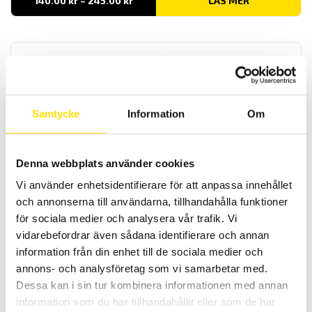
140.00
kr
–
245.00
kr
LÄS MER
140.00 kr
till
245.00 kr
Samtycke
Information
Om
Tillbehör till mätinstrument, krokodiler, magnet
Denna webbplats använder cookies
Krokodilklämmor i olika storlekar samt praktisk magnetprob samt
mätsats komplett med kabel för alla mätinstrument med 4 mm
Vi använder enhetsidentifierare för att anpassa innehållet
bananingång. Med upp till kategori IV 1000 V säkerhetsklassning
och annonserna till användarna, tillhandahålla funktioner
enligt IEC 61010 standard.
för sociala medier och analysera vår trafik. Vi
Prisintervall:
375.00
kr
–
885.00
kr
LÄS MER
vidarebefordrar även sådana identifierare och annan
375.00 kr
till
information från din enhet till de sociala medier och
885.00 kr
annons- och analysföretag som vi samarbetar med.
Dessa kan i sin tur kombinera informationen med annan
information som du har tillhandahållit eller som de har