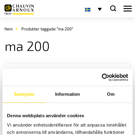
Hem
Produkter taggade "ma 200"
ma 200
Samtycke
Information
Om
MiniFlex HF strömtång med BNC
Denna webbplats använder cookies
Praktisk och använbar strömtång av rogowskityp. Mäter från 500
mA...3 kA växelström med en bandbredd på 1 MHz och med en
Vi använder enhetsidentifierare för att anpassa innehållet
utsignal om 0...3 V. För anslutning till alla mätinstrument med BNC
och annonserna till användarna, tillhandahålla funktioner
kontakt.