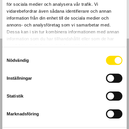
för sociala medier och analysera vår trafik. Vi
Prisintervall:
5,995.00
kr
–
7,545.00
kr
LÄS MER
vidarebefordrar även sådana identifierare och annan
5,995.00 kr
till
information från din enhet till de sociala medier och
7,545.00 kr
annons- och analysföretag som vi samarbetar med.
Dessa kan i sin tur kombinera informationen med annan
information som du har tillhandahållit eller som de har
samlat in när du har använt deras tjänster.
Samtyckesval
Nödvändig
GDPR
Inställningar
Köpvillkor
Statistik
Cookies
Marknadsföring
Klagomål