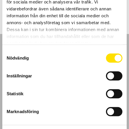
för sociala medier och analysera vår trafik. Vi
4,790.00
kr
LÄS MER
vidarebefordrar även sådana identifierare och annan
information från din enhet till de sociala medier och
annons- och analysföretag som vi samarbetar med.
Dessa kan i sin tur kombinera informationen med annan
information som du har tillhandahållit eller som de har
samlat in när du har använt deras tjänster.
Samtyckesval
Nödvändig
GDPR
Inställningar
Köpvillkor
Statistik
Cookies
Klagomål
Marknadsföring
Kundundersökning