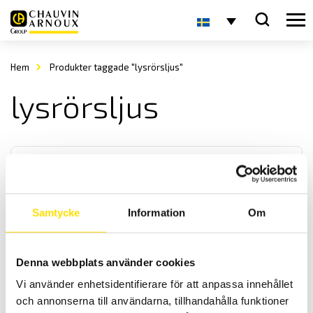
Hem
Produkter taggade "lysrörsljus"
lysrörsljus
Samtycke
Information
Om
CA1110 Luxmätare med loggerfunktion
Denna webbplats använder cookies
Luxmeter med kompensering för LED- lysrör- samt glödjus. Med ett
Vi använder enhetsidentifierare för att anpassa innehållet
mycket brett mätområde samt loggerfunktion. Med USB- och
Bluetooth kommunikation till PC eller Android applikation.
och annonserna till användarna, tillhandahålla funktioner