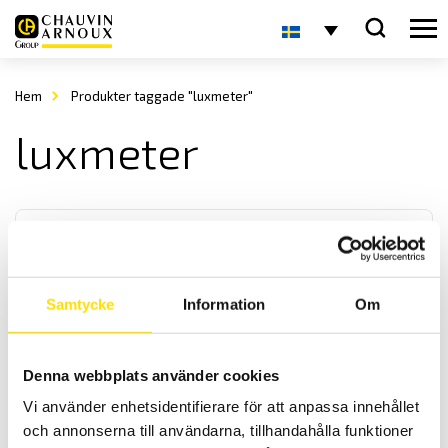
Hem
Produkter taggade "luxmeter"
luxmeter
Samtycke
Information
Om
CA1110 Luxmätare med loggerfunktion
Denna webbplats använder cookies
Luxmeter med kompensering för LED- lysrör- samt glödjus. Med ett
Vi använder enhetsidentifierare för att anpassa innehållet
mycket brett mätområde samt loggerfunktion. Med USB- och
Bluetooth kommunikation till PC eller Android applikation.
och annonserna till användarna, tillhandahålla funktioner