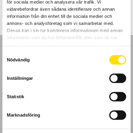
för sociala medier och analysera vår trafik. Vi
4,790.00
kr
LÄS MER
vidarebefordrar även sådana identifierare och annan
information från din enhet till de sociala medier och
annons- och analysföretag som vi samarbetar med.
Dessa kan i sin tur kombinera informationen med annan
information som du har tillhandahållit eller som de har
samlat in när du har använt deras tjänster.
Samtyckesval
Nödvändig
GDPR
Inställningar
Köpvillkor
Statistik
Cookies
Klagomål
Marknadsföring
Kundundersökning