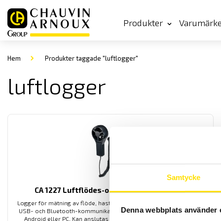
Produkter
Varumärk
Hem
Produkter taggade "luftlogger"
luftlogger
Samtycke
CA 1227 Luftflödes-och temperaturlogger
Logger för mätning av flöde, hastighet och temperatur på luft. Med
Denna webbplats använder 
USB- och Bluetooth-kommunikation samt svenska mjukvaror för
Android eller PC. Kan anslutas via Bluetooth till värmekamera