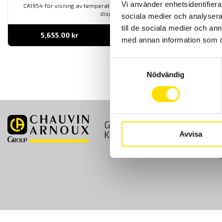
Vi använder enhetsidentifierar
CA1954 för visning av temperatur och luftfuktighet direkt i dess
display.
sociala medier och analysera 
till de sociala medier och a
5,655.00
kr
LÄS MER
med annan information som du 
Samtyckesval
Nödvändig
GDPR
Köpvillkor
Kontakt
Avvisa