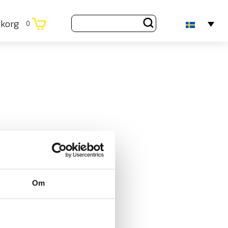
ukorg
0
Om