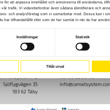
e för att anpassa innehållet och annonserna till användarna, tillh
vår trafik. Vi vidarebefordrar även sådana identifierare och anna
nnons- och analysföretag som vi samarbetar med. Dessa kan i sin
har tillhandahållit eller som de har samlat in när du har använt 
Inställningar
Statistik
Cookies
Klagomål
Kundundersökni
Tillåt urval
CA Mätsystem AB
08-50 52 68 00
Sjöflygvägen 35
info@camatsystem.co
183 62 Täby
Suomi
(
Finska
)
Svenska