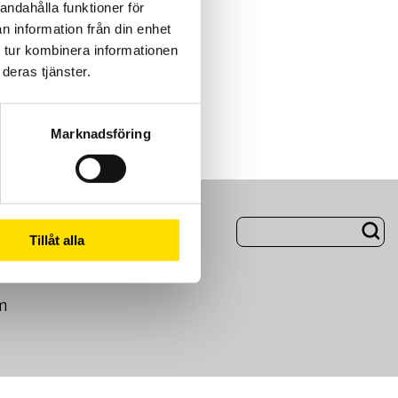
andahålla funktioner för
n information från din enhet
 tur kombinera informationen
deras tjänster.
Marknadsföring
ng
Om Oss
Tillåt alla
m