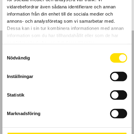
LÄS MER
vidarebefordrar även sådana identifierare och annan
information från din enhet till de sociala medier och
annons- och analysföretag som vi samarbetar med.
Dessa kan i sin tur kombinera informationen med annan
information som du har tillhandahållit eller som de har
samlat in när du har använt deras tjänster.
Samtyckesval
Nödvändig
GDPR
Inställningar
Köpvillkor
Cookies
Statistik
Klagomål
Marknadsföring
Kundundersökning