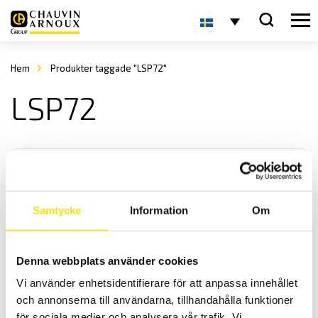
Hem
Produkter taggade "LSP72"
LSP72
Samtycke
Information
Om
Analoga panelinstrument
Denna webbplats använder cookies
Vi levererar analoga panelinstrument i storlek enligt DIN-norm,
Vi använder enhetsidentifierare för att anpassa innehållet
både enstaka samt i större antal för ert projekt.
och annonserna till användarna, tillhandahålla funktioner
för sociala medier och analysera vår trafik. Vi