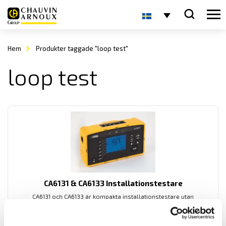
Hem
Produkter taggade "loop test"
loop test
CA6131 & CA6133 Installationstestare
CA6131 och CA6133 är kompakta installationstestare utan
undermenyer för enkel användning med automatisk testsekvens
samt Bluetooth kommunikation.