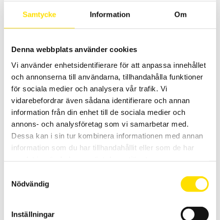
Prisintervall:
8,395.00
kr
–
10,990.00
kr
LÄS MER
Samtycke
Information
Om
8,395.00 kr
till
10,990.00 kr
Denna webbplats använder cookies
Vi använder enhetsidentifierare för att anpassa innehållet
och annonserna till användarna, tillhandahålla funktioner
för sociala medier och analysera vår trafik. Vi
vidarebefordrar även sådana identifierare och annan
information från din enhet till de sociala medier och
CA6116N & CA6117 Installationstestare
annons- och analysföretag som vi samarbetar med.
Installationstestare med svenska menyer och svensk mjukvara för
enkel rapportgenerering även till excel. Med färgskärm som har
Dessa kan i sin tur kombinera informationen med annan
grafisk inkopplingsanvisning. Med spänningsfallsmätning och
information som du har tillhandahållit eller som de har
inbyggd säkringstabell samt mätning på elbilsladdstationer med
adapter CA6652. Dokumentation enligt SS 436 40 00 utgåva 3.
samlat in när du har använt deras tjänster.
Samtyckesval
Prisintervall:
21,595.00
kr
–
29,900.00
kr
LÄS MER
Nödvändig
21,595.00 kr
till
29,900.00 kr
Inställningar