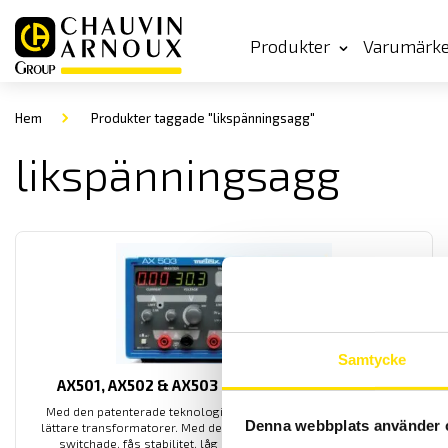
Produkter
Varumärk
Hem
Produkter taggade "likspänningsagg"
likspänningsagg
Samtycke
AX501, AX502 & AX503 Likspänningsaggregat
Med den patenterade teknologin från Metrix fås effektivare och
Denna webbplats använder 
lättare transformatorer. Med dessa linjära aggregat, som inte är
switchade, fås stabilitet, låg ljudnivå samt snabb uppstart.