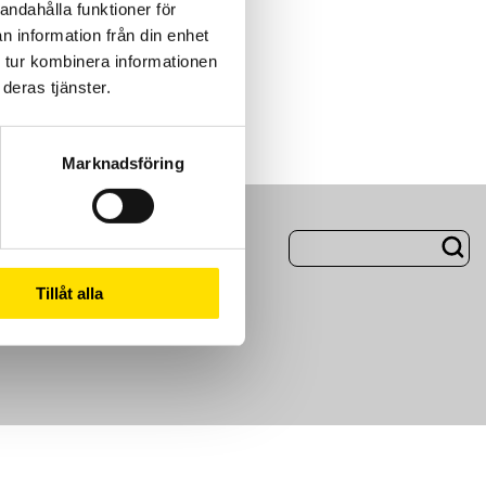
andahålla funktioner för
n information från din enhet
 tur kombinera informationen
deras tjänster.
Marknadsföring
ng
Om Oss
Tillåt alla
m