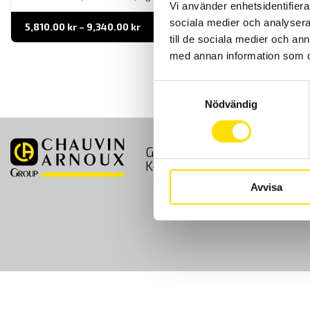
Vi använder enhetsidentifierar
sociala medier och analysera 
Prisintervall:
5,810.00
kr
–
9,340.00
kr
LÄS MER
5,810.00 kr
till de sociala medier och a
till
9,340.00 kr
med annan information som du 
Samtyckesval
Nödvändig
GDPR
Köpvillkor
Kontakt
Avvisa