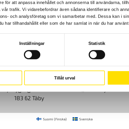
e för att anpassa innehållet och annonserna till användarna, tillh
vår trafik. Vi vidarebefordrar även sådana identifierare och anna
nnons- och analysföretag som vi samarbetar med. Dessa kan i sin
har tillhandahållit eller som de har samlat in när du har använt 
Inställningar
Statistik
Cookies
Klagomål
Kundundersökni
Tillåt urval
CA Mätsystem AB
08-50 52 68 00
Sjöflygvägen 35
info@camatsystem.co
183 62 Täby
Suomi
(
Finska
)
Svenska