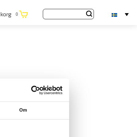
ukorg
0
Om