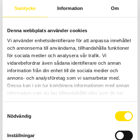
av bland annat kablar, kabelskor mm
Samtycke
Information
Om
LÄS MER
Denna webbplats använder cookies
Vi använder enhetsidentifierare för att anpassa innehållet
och annonserna till användarna, tillhandahålla funktioner
för sociala medier och analysera vår trafik. Vi
vidarebefordrar även sådana identifierare och annan
information från din enhet till de sociala medier och
annons- och analysföretag som vi samarbetar med.
Mecmesin Lever Operated Cam grip
Dessa kan i sin tur kombinera informationen med annan
information som du har tillhandahållit eller som de har
Spakmanövrerad Mecmesin fixtur för dragtester, används med
dragprovare
samlat in när du har använt deras tjänster.
Samtyckesval
LÄS MER
Nödvändig
Inställningar