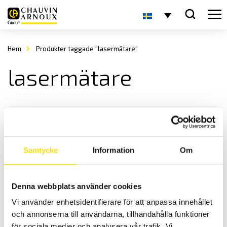
Hem
Produkter taggade "lasermätare"
lasermätare
Samtycke
Information
Om
CA 1730 Avståndsmätare
Denna webbplats använder cookies
Praktisk laser avståndsmätare för inom- och utomhusbruk med 4-
Vi använder enhetsidentifierare för att anpassa innehållet
raders display och hög kapslingsklass.
och annonserna till användarna, tillhandahålla funktioner
för sociala medier och analysera vår trafik. Vi