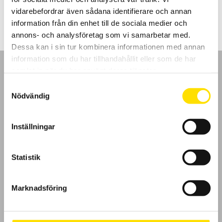
1,190.00
kr
LÄS MER
vidarebefordrar även sådana identifierare och annan
information från din enhet till de sociala medier och
annons- och analysföretag som vi samarbetar med.
Dessa kan i sin tur kombinera informationen med annan
information som du har tillhandahållit eller som de har
samlat in när du har använt deras tjänster.
Samtyckesval
Nödvändig
GDPR
Inställningar
Köpvillkor
Cookies
Statistik
Klagomål
Marknadsföring
Kundundersökning