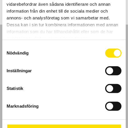
vidarebefordrar även sådana identifierare och annan
information från din enhet till de sociala medier och
annons- och analysföretag som vi samarbetar med.
Dessa kan i sin tur kombinera informationen med annan
information som du har tillhandahållit eller som de har
samlat in när du har använt deras tjänster.
Samtyckesval
Nödvändig
GDPR
Inställningar
Köpvillkor
Cookies
Statistik
Klagomål
Marknadsföring
Kundundersökning