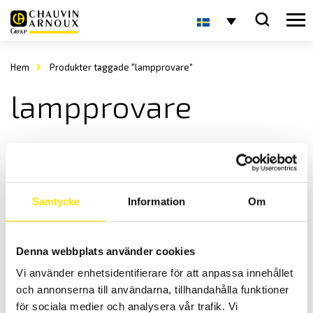
Hem
Produkter taggade "lampprovare"
lampprovare
Samtycke
Information
Om
Denna webbplats använder cookies
Elsäkerhetsprovare ATS400 LG-ACX
Vi använder enhetsidentifierare för att anpassa innehållet
Elsäkerhetsprovare automatiskt testsystem ATS400 Variant LG-ACX
och annonserna till användarna, tillhandahålla funktioner
LÄS MER
för sociala medier och analysera vår trafik. Vi