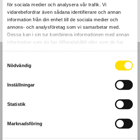
för sociala medier och analysera vår trafik. Vi
LÄS MER
vidarebefordrar även sådana identifierare och annan
information från din enhet till de sociala medier och
annons- och analysföretag som vi samarbetar med.
Dessa kan i sin tur kombinera informationen med annan
information som du har tillhandahållit eller som de har
samlat in när du har använt deras tjänster.
Samtyckesval
Nödvändig
GDPR
Inställningar
Köpvillkor
Statistik
Cookies
Marknadsföring
Klagomål