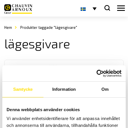
Hem
Produkter taggade "lägesgivare"
lägesgivare
Samtycke
Information
Om
Lägesgivare och lampor för paneler
Denna webbplats använder cookies
Vi har ett brett sortiment av digitala lägesgivare samt
lampindikatorer för manöverpaneler och apparatskåp. De kan fås
Vi använder enhetsidentifierare för att anpassa innehållet
med olika färger samt för olika spänningar vilket anges vid
och annonserna till användarna, tillhandahålla funktioner
beställning.