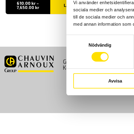
Vi använder enhetsidentifierar
610.00
kr
–
LÄS MER
Prisintervall:
7,650.00
kr
sociala medier och analysera 
610.00 kr
till
till de sociala medier och a
7,650.00 kr
med annan information som du 
Samtyckesval
Nödvändig
GDPR
Köpvillkor
Kontakt
Avvisa