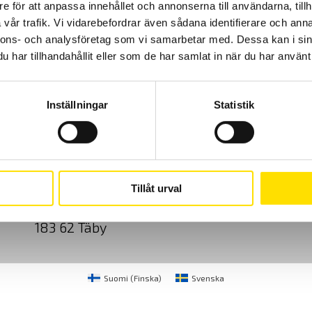
e för att anpassa innehållet och annonserna till användarna, tillh
vår trafik. Vi vidarebefordrar även sådana identifierare och anna
nnons- och analysföretag som vi samarbetar med. Dessa kan i sin
har tillhandahållit eller som de har samlat in när du har använt 
Inställningar
Statistik
Cookies
Klagomål
Kundundersökni
CA Mätsystem AB
08-50 52 68 00
Tillåt urval
Sjöflygvägen 35
info@camatsystem.co
183 62 Täby
Suomi
(
Finska
)
Svenska