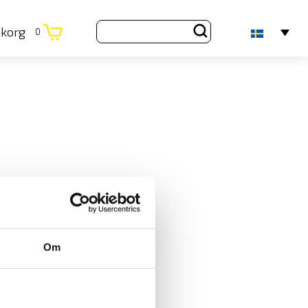
ukorg
0
Om