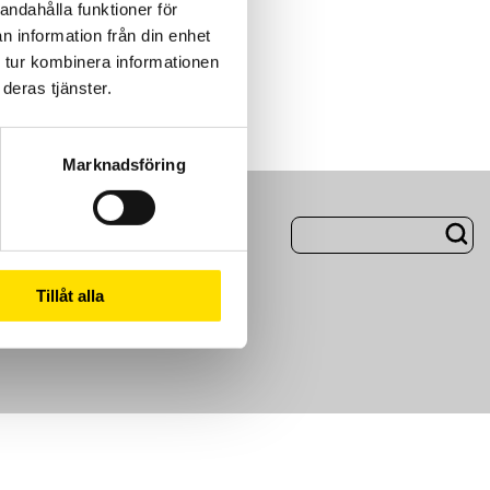
andahålla funktioner för
n information från din enhet
 tur kombinera informationen
deras tjänster.
Marknadsföring
ng
Om Oss
Tillåt alla
m