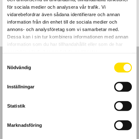
fjärrstyrning över webben samt flexibel minneshantering.
för sociala medier och analysera vår trafik. Vi
vidarebefordrar även sådana identifierare och annan
Prisintervall:
69,900.00
kr
–
79,250.00
kr
LÄS MER
69,900.00 kr
information från din enhet till de sociala medier och
till
79,250.00 kr
annons- och analysföretag som vi samarbetar med.
Dessa kan i sin tur kombinera informationen med annan
information som du har tillhandahållit eller som de har
samlat in när du har använt deras tjänster.
Samtyckesval
Nödvändig
GDPR
Inställningar
Köpvillkor
Statistik
Cookies
Marknadsföring
Klagomål