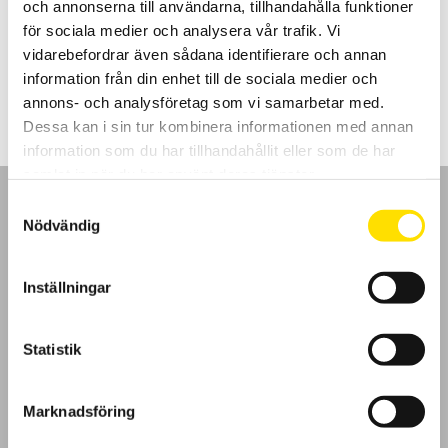
och annonserna till användarna, tillhandahålla funktioner
surfplattor. Med pc-baserad svensk mjukvara för lagring och
rapportgenerering.
för sociala medier och analysera vår trafik. Vi
vidarebefordrar även sådana identifierare och annan
Prisintervall:
10,995.00
kr
–
11,690.00
kr
LÄS MER
10,995.00 kr
information från din enhet till de sociala medier och
till
annons- och analysföretag som vi samarbetar med.
11,690.00 kr
Dessa kan i sin tur kombinera informationen med annan
information som du har tillhandahållit eller som de har
samlat in när du har använt deras tjänster.
Samtyckesval
Nödvändig
GDPR
Inställningar
Köpvillkor
Statistik
Cookies
Marknadsföring
Klagomål