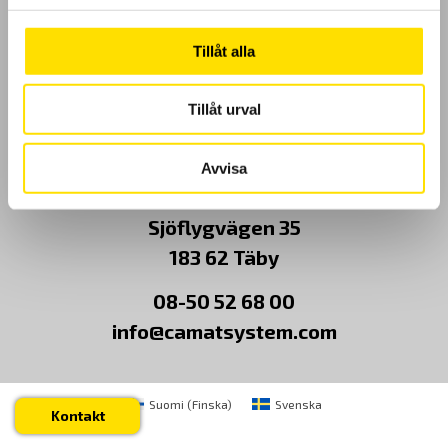
Kundundersökning
Tillåt alla
Om Oss
Tillåt urval
Kontakt
Avvisa
CA Mätsystem AB
Sjöflygvägen 35
183 62 Täby
08-50 52 68 00
info@camatsystem.com
Suomi
(
Finska
)
Svenska
Kontakt