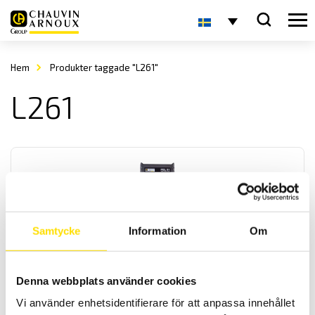
Hem
Produkter taggade "L261"
L261
Samtycke
Information
Om
PEL51 & 52 1-fas effektlogger
Lättanvända 1-fas effektloggrar med alla effekt- och
Denna webbplats använder cookies
energimätningsfunktioner samt cos phi. Alla mätningar lagras på
SD-minneskort. Med WiFi kommunikation samt VNC läge vilket gör
Vi använder enhetsidentifierare för att anpassa innehållet
att PEL 51 & 52 kan kommunicera med alla telefoner eller