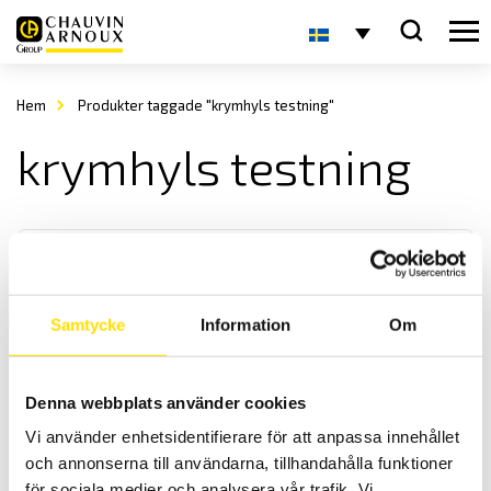
Hem
Produkter taggade "krymhyls testning"
krymhyls testning
Samtycke
Information
Om
Mecmesin Cable Cam Grip
Denna webbplats använder cookies
Mecmesin Cable Cam grip är en enkel fixtur för dragtest upp till 5 kN
Vi använder enhetsidentifierare för att anpassa innehållet
av bland annat kablar, kabelskor mm
och annonserna till användarna, tillhandahålla funktioner
för sociala medier och analysera vår trafik. Vi