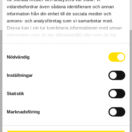
LÄS MER
vidarebefordrar även sådana identifierare och annan
information från din enhet till de sociala medier och
annons- och analysföretag som vi samarbetar med.
Dessa kan i sin tur kombinera informationen med annan
information som du har tillhandahållit eller som de har
samlat in när du har använt deras tjänster.
Samtyckesval
Nödvändig
GDPR
Inställningar
Köpvillkor
Cookies
Statistik
Klagomål
Marknadsföring
Kundundersökning