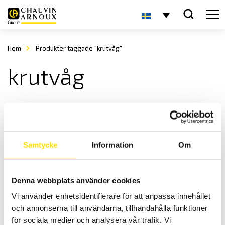
Hem
Produkter taggade "krutvåg"
krutvåg
Samtycke
Information
Om
Denna webbplats använder cookies
PESOLA Diamantsvåg PJS020, 20gram
Vi använder enhetsidentifierare för att anpassa innehållet
Enkel diamantvåg 20g, från PESOLA
och annonserna till användarna, tillhandahålla funktioner
1,600.00
kr
LÄS MER
för sociala medier och analysera vår trafik. Vi