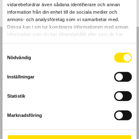
vidarebefordrar även sådana identifierare och annan
information från din enhet till de sociala medier och
annons- och analysföretag som vi samarbetar med.
Dessa kan i sin tur kombinera informationen med annan
information som du har tillhandahållit eller som de har
samlat in när du har använt deras tjänster.
Samtyckesval
Nödvändig
GDPR
Inställningar
Köpvillkor
Cookies
Statistik
Klagomål
Marknadsföring
Kundundersökning