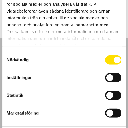
för sociala medier och analysera vår trafik. Vi
LÄS MER
vidarebefordrar även sådana identifierare och annan
information från din enhet till de sociala medier och
annons- och analysföretag som vi samarbetar med.
Dessa kan i sin tur kombinera informationen med annan
information som du har tillhandahållit eller som de har
samlat in när du har använt deras tjänster.
Samtyckesval
Nödvändig
GDPR
Inställningar
Köpvillkor
Statistik
Cookies
Marknadsföring
Klagomål