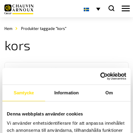
Hem
Produkter taggade "kors"
kors
Samtycke
Information
Om
Lägesgivare och lampor för paneler
Denna webbplats använder cookies
Vi har ett brett sortiment av digitala lägesgivare samt
lampindikatorer för manöverpaneler och apparatskåp. De kan fås
Vi använder enhetsidentifierare för att anpassa innehållet
med olika färger samt för olika spänningar vilket anges vid
och annonserna till användarna, tillhandahålla funktioner
beställning.