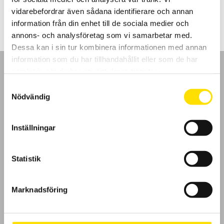
LÄS MER
vidarebefordrar även sådana identifierare och annan
information från din enhet till de sociala medier och
annons- och analysföretag som vi samarbetar med.
Dessa kan i sin tur kombinera informationen med annan
information som du har tillhandahållit eller som de har
samlat in när du har använt deras tjänster.
Samtyckesval
Nödvändig
GDPR
Inställningar
Köpvillkor
Cookies
Statistik
Klagomål
Marknadsföring
Kundundersökning