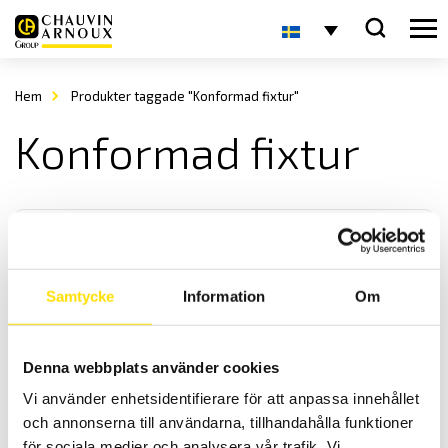
Hem
Produkter taggade "Konformad fixtur"
Konformad fixtur
Samtycke
Information
Om
Mecmesin Cone Probe
Denna webbplats använder cookies
Cone Probe från Mecmesin för tryck och punkteringstester, används
Vi använder enhetsidentifierare för att anpassa innehållet
med dragprovare eller dynamometer
och annonserna till användarna, tillhandahålla funktioner
för sociala medier och analysera vår trafik. Vi