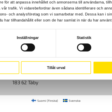
e för att anpassa innehållet och annonserna till användarna, tillh
vår trafik. Vi vidarebefordrar även sådana identifierare och anna
nnons- och analysföretag som vi samarbetar med. Dessa kan i sin
har tillhandahållit eller som de har samlat in när du har använt 
Inställningar
Statistik
Cookies
Klagomål
Kundundersökni
CA Mätsystem AB
08-50 52 68 00
Tillåt urval
Sjöflygvägen 35
info@camatsystem.co
183 62 Täby
Suomi
(
Finska
)
Svenska