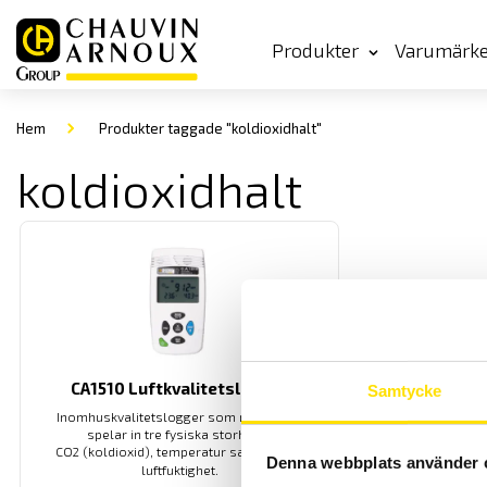
Produkter
Varumärk
Hem
Produkter taggade "koldioxidhalt"
koldioxidhalt
CA1510 Luftkvalitetslogger
Samtycke
Inomhuskvalitetslogger som mäter och
spelar in tre fysiska storheter,
CO
(koldioxid), temperatur samt relativ
2
Denna webbplats använder 
luftfuktighet.