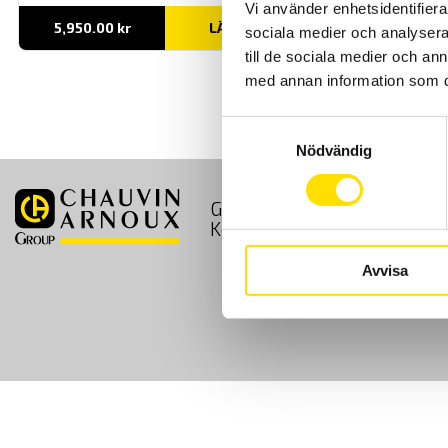
Vi använder enhetsidentifierar
5,950.00
kr
LÄS MER
sociala medier och analysera 
till de sociala medier och a
med annan information som du 
Samtyckesval
Nödvändig
GDPR
Köpvillkor
Kontakt
Avvisa