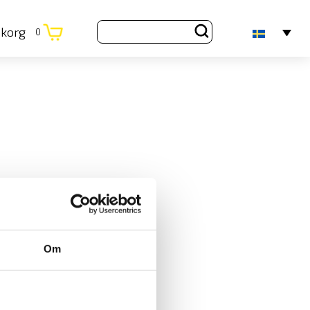
ukorg
0
Om