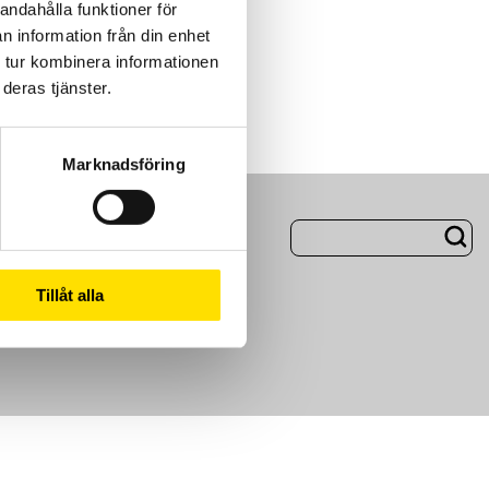
andahålla funktioner för
n information från din enhet
 tur kombinera informationen
deras tjänster.
Marknadsföring
ng
Om Oss
Tillåt alla
m