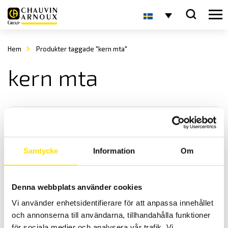
Hem
Produkter taggade "kern mta"
kern mta
Samtycke
Information
Om
KERN MTA Patientvåg
Denna webbplats använder cookies
KERN MTA är en praktisk patientvåg med maxkapacitet upp till 400
Vi använder enhetsidentifierare för att anpassa innehållet
kg.
och annonserna till användarna, tillhandahålla funktioner
för sociala medier och analysera vår trafik. Vi