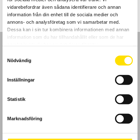
30,200.00
kr
LÄS MER
vidarebefordrar även sådana identifierare och annan
information från din enhet till de sociala medier och
annons- och analysföretag som vi samarbetar med.
Dessa kan i sin tur kombinera informationen med annan
information som du har tillhandahållit eller som de har
samlat in när du har använt deras tjänster.
Samtyckesval
Nödvändig
GDPR
Inställningar
Köpvillkor
Cookies
Statistik
Klagomål
Marknadsföring
Kundundersökning