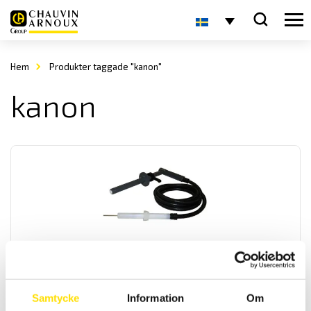
Hem
Produkter taggade "kanon"
kanon
Provpistol KANON12 med HIRAT-kontakt
Provpistol KANON12 med HIRAT-kontakt. Anpassad för UH28 12 kV.
Samtycke
Information
Om
LÄS MER