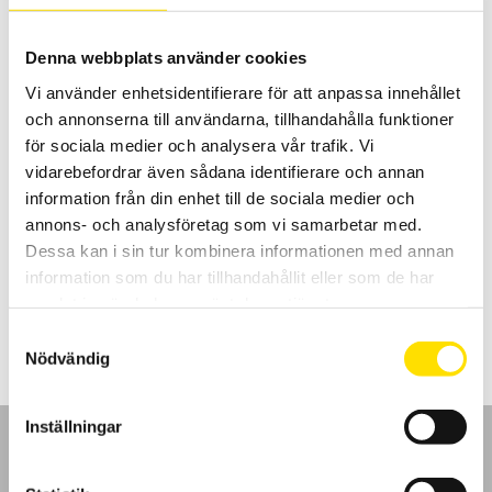
Denna webbplats använder cookies
Vi använder enhetsidentifierare för att anpassa innehållet
och annonserna till användarna, tillhandahålla funktioner
för sociala medier och analysera vår trafik. Vi
vidarebefordrar även sådana identifierare och annan
information från din enhet till de sociala medier och
Provpistol KANON16 med eller utan HIRAT-kontakt
annons- och analysföretag som vi samarbetar med.
Provpistol KANON16 med eller utan HIRAT-kontakt.
Dessa kan i sin tur kombinera informationen med annan
information som du har tillhandahållit eller som de har
LÄS MER
samlat in när du har använt deras tjänster.
Samtyckesval
Nödvändig
Inställningar