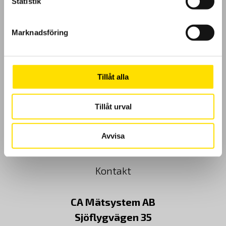
Statistik
GDPR
Marknadsföring
Köpvillkor
Cookies
Tillåt alla
Klagomål
Tillåt urval
Kundundersökning
Avvisa
Om Oss
Kontakt
CA Mätsystem AB
Sjöflygvägen 35