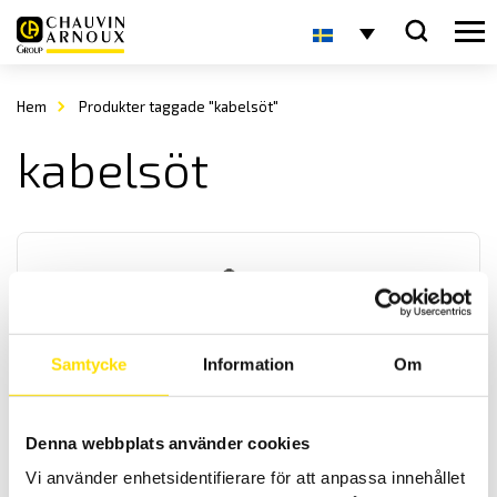
Hem
Produkter taggade "kabelsöt"
kabelsöt
Samtycke
Information
Om
CA6683 Kabelsökare
En digital kabelsökare med en sökfrekvens på 125 kHz med
Denna webbplats använder cookies
inställbar känslighet samt även klarar av när kabeln ligger lite
djupare. För snabb och exakt sökning i krävande industrimiljöer av
Vi använder enhetsidentifierare för att anpassa innehållet
elkablar eller metallrör vare sig de är spänningssatta eller inte.