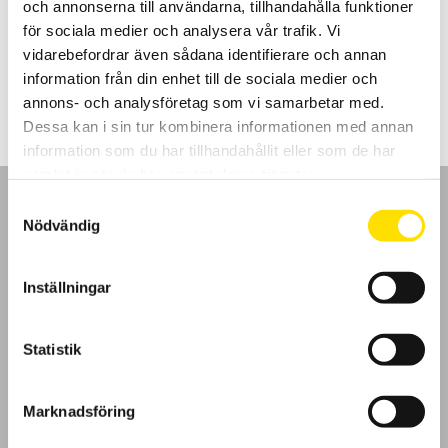
och annonserna till användarna, tillhandahålla funktioner
Passar utmärkt för att leta avgränsningskablar för automatiska
gräsklippare samt att hitta avbrott i värmegolvslingor.
för sociala medier och analysera vår trafik. Vi
vidarebefordrar även sådana identifierare och annan
5,190.00
kr
LÄS MER
information från din enhet till de sociala medier och
annons- och analysföretag som vi samarbetar med.
Dessa kan i sin tur kombinera informationen med annan
information som du har tillhandahållit eller som de har
samlat in när du har använt deras tjänster.
Samtyckesval
Nödvändig
GDPR
Inställningar
Köpvillkor
Statistik
Cookies
Marknadsföring
Klagomål