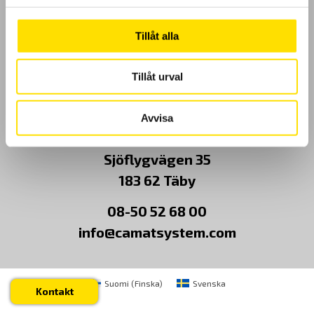
Kundundersökning
Tillåt alla
Om Oss
Tillåt urval
Kontakt
Avvisa
CA Mätsystem AB
Sjöflygvägen 35
183 62 Täby
08-50 52 68 00
info@camatsystem.com
Suomi
(
Finska
)
Svenska
Kontakt