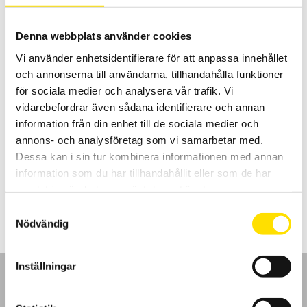
Denna webbplats använder cookies
Vi använder enhetsidentifierare för att anpassa innehållet
och annonserna till användarna, tillhandahålla funktioner
för sociala medier och analysera vår trafik. Vi
vidarebefordrar även sådana identifierare och annan
information från din enhet till de sociala medier och
ETL Provkabel HVC100KS-KS med kabelskor
annons- och analysföretag som vi samarbetar med.
Kabel HVC100KS-KS för högspänningsprov.
Dessa kan i sin tur kombinera informationen med annan
information som du har tillhandahållit eller som de har
LÄS MER
samlat in när du har använt deras tjänster.
Samtyckesval
Nödvändig
Inställningar