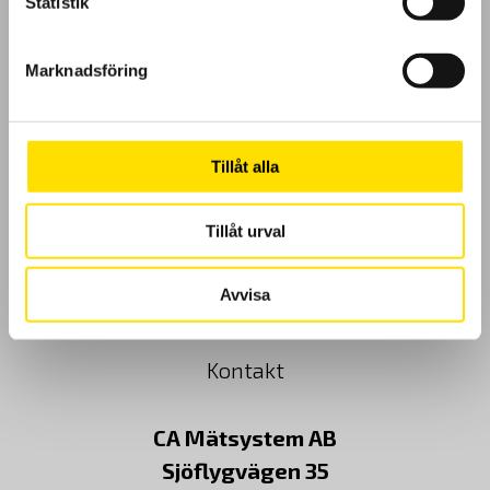
Statistik
GDPR
Marknadsföring
Köpvillkor
Cookies
Tillåt alla
Klagomål
Tillåt urval
Kundundersökning
Avvisa
Om Oss
Kontakt
CA Mätsystem AB
Sjöflygvägen 35