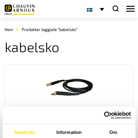
Hem
Produkter taggade "kabelsko"
kabelsko
ETL Provkabel HVC50KS-KS med kabelskor
Kabel HVC50KS-KS för högspänningsprov.
Samtycke
Information
Om
LÄS MER