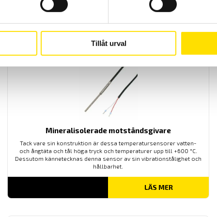
Termoelementtyper: T, J, K, S, B eller N
LÄS MER
Tillåt urval
Mineralisolerade motståndsgivare
Tack vare sin konstruktion är dessa temperatursensorer vatten-
och ångtäta och tål höga tryck och temperaturer upp till +600 °C.
Dessutom kännetecknas denna sensor av sin vibrationstålighet och
hållbarhet.
LÄS MER