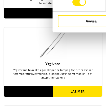
termoelementkabel.
LÄS MER
Avvisa
Ytgivare
Ytgivarens tekniska egenskaper är lämplig för processäker
yttemperaturövervakning, plastindustrin samt maskin- och
anläggningsteknik.
LÄS MER