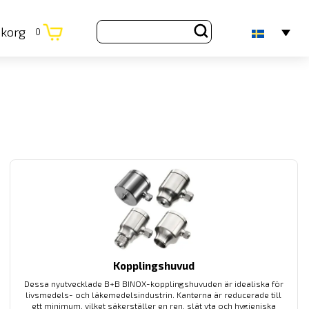
ukorg
0
Kopplingshuvud
Dessa nyutvecklade B+B BINOX-kopplingshuvuden är idealiska för
livsmedels- och läkemedelsindustrin. Kanterna är reducerade till
ett minimum, vilket säkerställer en ren, slät yta och hygieniska