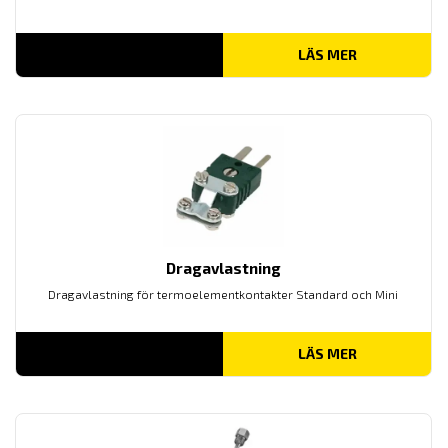
LÄS MER
Dragavlastning
Dragavlastning för termoelementkontakter Standard och Mini
LÄS MER