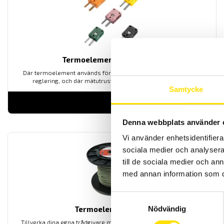
Termoelementkontakt mini
Där termoelement används för temperaturmätning och/eller -
reglering, och där mätutrustningens portabilitet är viktig
Samtycke
LÄS MER
Denna webbplats använder 
Vi använder enhetsidentifierar
sociala medier och analysera 
till de sociala medier och a
med annan information som du 
Samtyckesval
Termoelementkabel
Nödvändig
Tillverka dina egna trådgivare med hjälp av denna högkvalitativa