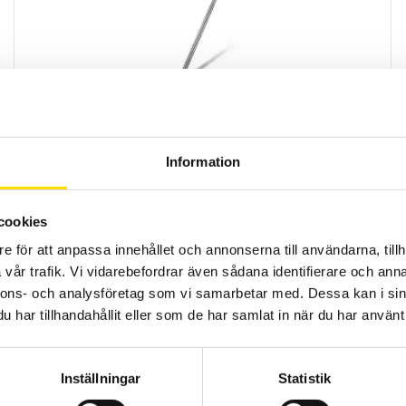
Dykrör
Dykrör/Skyddsrör till så väl termoelement som motståndsgivare.
Hör av dig gällande just ditt behov
Information
LÄS MER
cookies
e för att anpassa innehållet och annonserna till användarna, tillh
vår trafik. Vi vidarebefordrar även sådana identifierare och anna
nnons- och analysföretag som vi samarbetar med. Dessa kan i sin
har tillhandahållit eller som de har samlat in när du har använt 
Kompensationskabel
Inställningar
Statistik
Förlängnings- och kompensationskablar för termoelement.