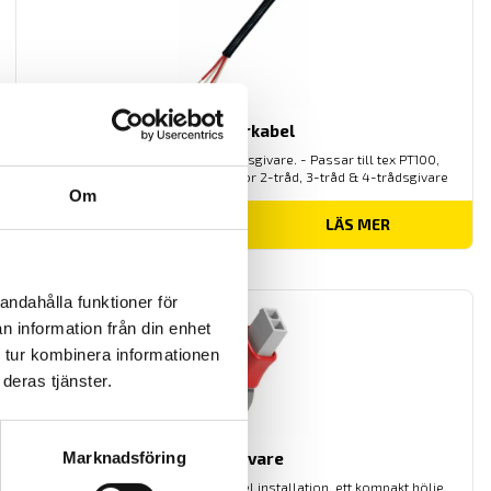
Kopparkabel
Förlängningskabel till motståndsgivare. - Passar till tex PT100,
PT250, PT500 & PT1000 - Finns för 2-tråd, 3-tråd & 4-trådsgivare
Om
LÄS MER
andahålla funktioner för
n information från din enhet
 tur kombinera informationen
deras tjänster.
Rörgivare
Marknadsföring
Rörgivaren kännetecknas av enkel installation, ett kompakt hölje,