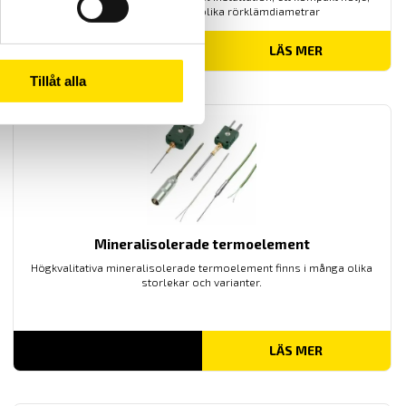
en snabb svarstid och olika rörklämdiametrar
LÄS MER
Tillåt alla
Mineralisolerade termoelement
Högkvalitativa mineralisolerade termoelement finns i många olika
storlekar och varianter.
LÄS MER