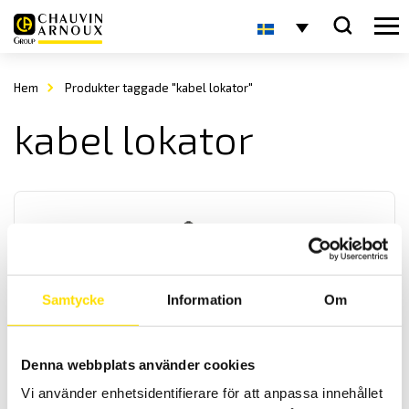
Hem
Produkter taggade "kabel lokator"
kabel lokator
Samtycke
Information
Om
CA6683 Kabelsökare
En digital kabelsökare med en sökfrekvens på 125 kHz med
Denna webbplats använder cookies
inställbar känslighet samt även klarar av när kabeln ligger lite
djupare. För snabb och exakt sökning i krävande industrimiljöer av
Vi använder enhetsidentifierare för att anpassa innehållet
elkablar eller metallrör vare sig de är spänningssatta eller inte.