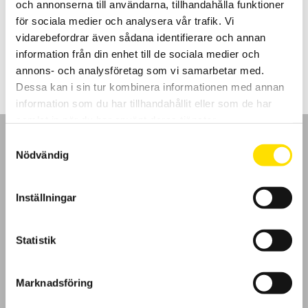
och annonserna till användarna, tillhandahålla funktioner
Passar utmärkt för att leta avgränsningskablar för automatiska
gräsklippare samt att hitta avbrott i värmegolvslingor.
för sociala medier och analysera vår trafik. Vi
vidarebefordrar även sådana identifierare och annan
5,190.00
kr
LÄS MER
information från din enhet till de sociala medier och
annons- och analysföretag som vi samarbetar med.
Dessa kan i sin tur kombinera informationen med annan
information som du har tillhandahållit eller som de har
samlat in när du har använt deras tjänster.
Samtyckesval
Nödvändig
GDPR
Inställningar
Köpvillkor
Statistik
Cookies
Marknadsföring
Klagomål