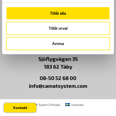
Kundundersökning
Tillåt alla
Om Oss
Tillåt urval
Kontakt
Avvisa
CA Mätsystem AB
Sjöflygvägen 35
183 62 Täby
08-50 52 68 00
info@camatsystem.com
Suomi
(
Finska
)
Svenska
Kontakt