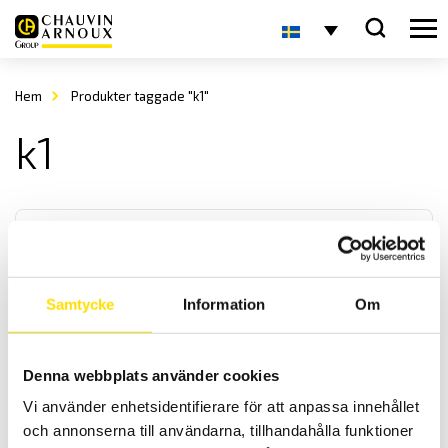
Hem
Produkter taggade "k1"
k1
Samtycke
Information
Om
Strömtänger för oscilloskop AC/DC med BNC
Denna webbplats använder cookies
Strömtänger för lik- och växelströmsmätning med hög bandbredd
Vi använder enhetsidentifierare för att anpassa innehållet
och mätosäkerhet samt BNC kontakt för inkoppling till oscilloskop
eller andra instrument med BNC-ingång.
och annonserna till användarna, tillhandahålla funktioner