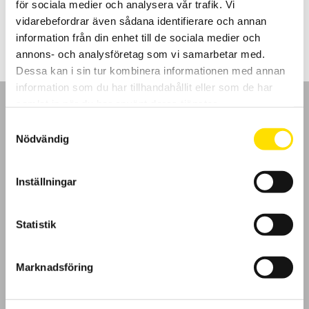
för sociala medier och analysera vår trafik. Vi
Prisintervall:
4,970.00
kr
–
6,900.00
kr
LÄS MER
4,970.00 kr
vidarebefordrar även sådana identifierare och annan
till
information från din enhet till de sociala medier och
6,900.00 kr
annons- och analysföretag som vi samarbetar med.
Dessa kan i sin tur kombinera informationen med annan
information som du har tillhandahållit eller som de har
samlat in när du har använt deras tjänster.
Samtyckesval
Nödvändig
GDPR
Inställningar
Köpvillkor
Statistik
Cookies
Klagomål
Marknadsföring
Kundundersökning